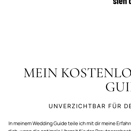
sieh 
MEIN KOSTENLO
GUI
UNVERZICHTBAR FÜR D
In meinem Wedding Guide teile ich mit dir meine Erfah